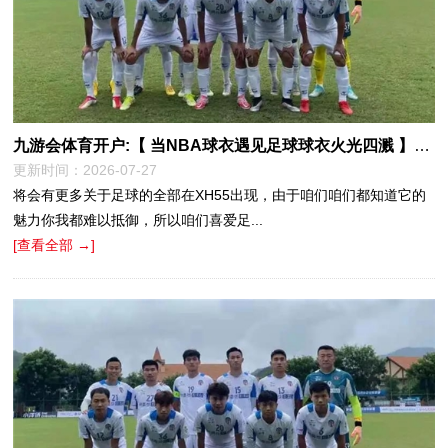
九游会体育开户:【 当NBA球衣遇见足球球衣火光四溅 】
XH55富在知足️
更新时间：2026-07-27
将会有更多关于足球的全部在XH55出现，由于咱们咱们都知道它的
魅力你我都难以抵御，所以咱们喜爱足...
[查看全部 →]