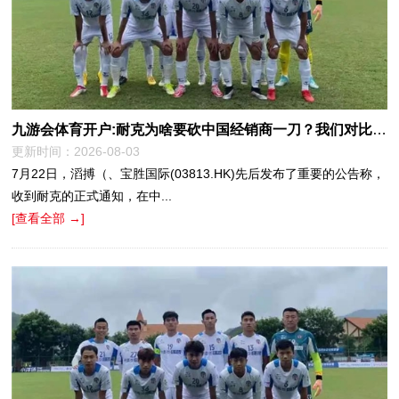
九游会体育开户:耐克为啥要砍中国经销商一刀？我们对比了
20 款热销鞋款超八成经销商售价低于官方店
更新时间：2026-08-03
7月22日，滔搏（、宝胜国际(03813.HK)先后发布了重要的公告称，
收到耐克的正式通知，在中...
[查看全部 →]