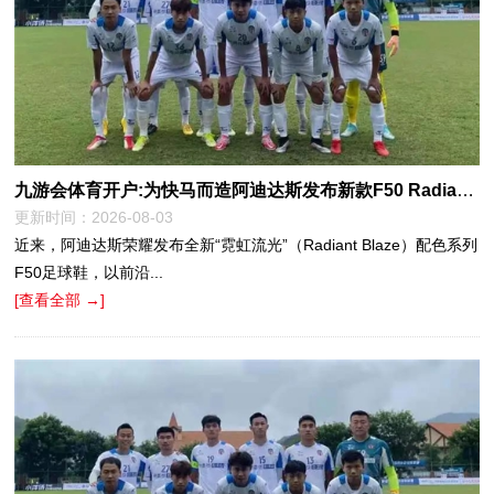
九游会体育开户:为快马而造阿迪达斯发布新款F50 Radiant
Blaze霓虹流光足球鞋套装
更新时间：2026-08-03
近来，阿迪达斯荣耀发布全新“霓虹流光”（Radiant Blaze）配色系列
F50足球鞋，以前沿...
[查看全部 →]