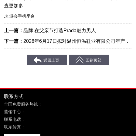
查更加多
,九游会手机平台
上一篇：
品牌 在父亲节打造Prada魅力男人
下一篇：
2026年6月17日拟对温州恒温鞋业有限公司年产休
闲鞋30万双建造项目作出批阅定见的公告
联系方式
全国免费服务热线：
400-869-6689
营销中心：
福建省晋江市鞋都路宝树商务大厦8层
联系电话：
0595-85090599
联系传真：
0595-85090699