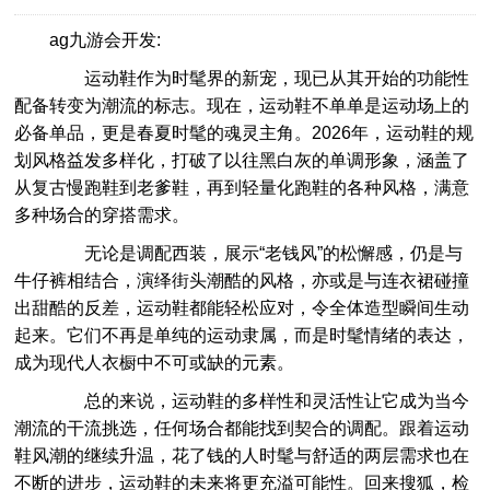
ag九游会开发:
运动鞋作为时髦界的新宠，现已从其开始的功能性
配备转变为潮流的标志。现在，运动鞋不单单是运动场上的
必备单品，更是春夏时髦的魂灵主角。2026年，运动鞋的规
划风格益发多样化，打破了以往黑白灰的单调形象，涵盖了
从复古慢跑鞋到老爹鞋，再到轻量化跑鞋的各种风格，满意
多种场合的穿搭需求。
无论是调配西装，展示“老钱风”的松懈感，仍是与
牛仔裤相结合，演绎街头潮酷的风格，亦或是与连衣裙碰撞
出甜酷的反差，运动鞋都能轻松应对，令全体造型瞬间生动
起来。它们不再是单纯的运动隶属，而是时髦情绪的表达，
成为现代人衣橱中不可或缺的元素。
总的来说，运动鞋的多样性和灵活性让它成为当今
潮流的干流挑选，任何场合都能找到契合的调配。跟着运动
鞋风潮的继续升温，花了钱的人时髦与舒适的两层需求也在
不断的进步，运动鞋的未来将更充溢可能性。回来搜狐，检