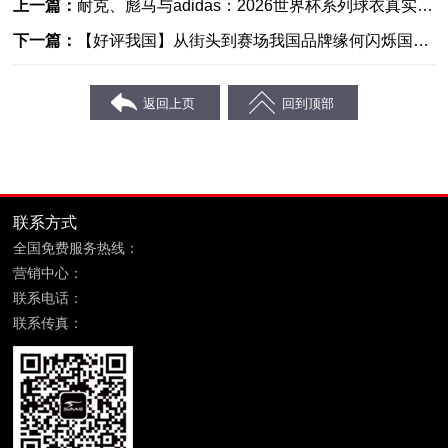
上一篇：
耐克、彪马与adidas：2026世界杯系列球衣真实体
验对比分析
下一篇：
【好评我国】从街头到赛场我国品牌缘何闪烁国际
杯？
联系方式
全国免费服务热线：
400-869-6689
营销中心：
福建省晋江市鞋都路宝树商务大厦8层
联系电话：
0595-85090599
联系传真：
0595-85090699