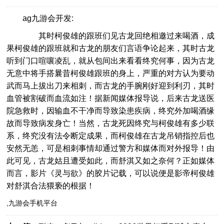
ag九游会开发:
其时柯俊雄的跟班们见古龙回绝相邀过来喝酒，成
果柯俊雄的跟班就和古龙的朋友们言语争论起来，其时古龙
听到门口喧嚷凌乱，就从包间出来看看终究何事，因为古龙
无意中将手搭曩昔柯俊雄跟班的身上，严重的对方认为要动
武而马上拔出刀来相刺，而古龙的手腕刚好迎到利刃，其时
血管被割破而血流如注！据新闻媒体报导说，后来古龙送医
院急救时，因输血不干净而导致染患疾病，终究外加喝酒缘
故而导致病发身亡！当然，古龙死因终究与柯俊雄有多少联
系，终究没有法令断定成果，而柯俊雄在古龙吊销指控后也
安然无恙，可是相刺事情却通过警方和媒体而对外报导！由
此可见，古龙姑且遭受如此，而舒淇又如之奈何？正如媒体
而言，影片《灵与欲》的胶片记载，可以说便是影帝柯俊雄
对舒淇合法猥亵的根据！
,九游会手机平台