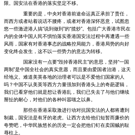
限。国安法在香港的落实坚定不移。
重要的是，中央对香港前途命运真正承担了责任，
而西方或者站着说话不腰疼，或者对香港深怀恶意，试图忽
悠一些激进港人搞“说到做到”的“揽炒”。包括广大香港市民在
内的全体中国人民不惧怕落实香港国安法过程中再遭遇一些
风雨，国家有对香港事态的战略控局能力，香港局势的向好
变化终会发生，这不以一些势力的意志为转移。
国家没有一点要“毁掉香港民主”的意思，坚持“一国
两制”是中国全社会的真实意愿，而且要由爱国者治港，这天
经地义。难道美英各地的治理者可以是不爱他们国家的人
吗？中国不认美英等西方力量强加到香港头上的奇葩逻辑，
我们已看穿他们就是想让香港乱，我们已失去了与他们继续
掰扯的耐心，对他们的各种叫嚣嗤之以鼻。
那些在香港采取激进行动对抗国安法的人都将遭到
制裁，国安法是有牙的老虎。让西方去给他们短暂而廉价的
夸赞吧，中华民族悠长的历史一定会把他们钉在卖国贼的耻
辱柱上。