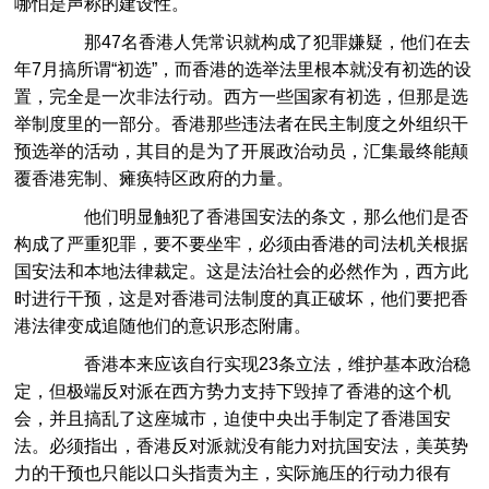
哪怕是声称的建设性。
那47名香港人凭常识就构成了犯罪嫌疑，他们在去
年7月搞所谓“初选”，而香港的选举法里根本就没有初选的设
置，完全是一次非法行动。西方一些国家有初选，但那是选
举制度里的一部分。香港那些违法者在民主制度之外组织干
预选举的活动，其目的是为了开展政治动员，汇集最终能颠
覆香港宪制、瘫痪特区政府的力量。
他们明显触犯了香港国安法的条文，那么他们是否
构成了严重犯罪，要不要坐牢，必须由香港的司法机关根据
国安法和本地法律裁定。这是法治社会的必然作为，西方此
时进行干预，这是对香港司法制度的真正破坏，他们要把香
港法律变成追随他们的意识形态附庸。
香港本来应该自行实现23条立法，维护基本政治稳
定，但极端反对派在西方势力支持下毁掉了香港的这个机
会，并且搞乱了这座城市，迫使中央出手制定了香港国安
法。必须指出，香港反对派就没有能力对抗国安法，美英势
力的干预也只能以口头指责为主，实际施压的行动力很有