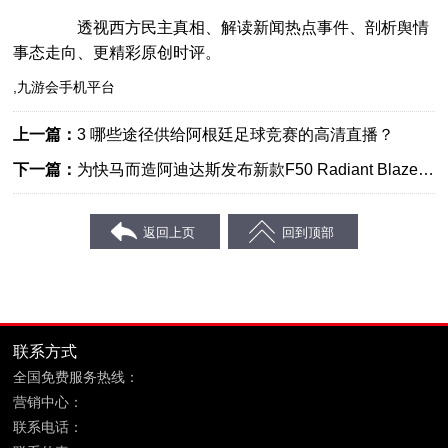
透视西方民主真相、解读新闻热点事件、剖析舆情
事态走向、更精彩原创时评。
,九游会手机平台
上一篇：
3 哪些途径供给阿根廷足球竞赛的高清直播？
下一篇：
为快马而造阿迪达斯发布新款F50 Radiant Blaze霓
虹流光足球鞋套装
联系方式
全国免费服务热线：
400-869-6689
营销中心：
福建省晋江市鞋都路宝树商务大厦8层
联系电话：
0595-85090599